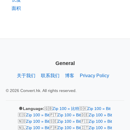
面积
General
关于我们
联系我们
博客
Privacy Policy
© 2026 Convert.hk. All rights reserved.
🇬🇧
🇩🇰
🌐 Language:
Zip 100 » 比特
Zip 100 » Bit
🇪🇸
🇵🇹
🇩🇪
Zip 100 » Bit
Zip 100 » Bit
Zip 100 » Bit
🇳🇴
🇸🇪
🇫🇮
Zip 100 » Bit
Zip 100 » Bit
Zip 100 » Bit
🇳🇱
🇫🇷
🇮🇹
Zip 100 » Bit
Zip 100 » Bit
Zip 100 » Bit