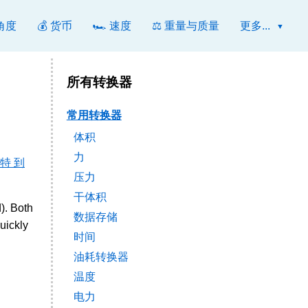
 角度
💰 货币
🏎️ 速度
⚖️ 重量与质量
更多...
所有转换器
常用转换器
体积
力
特 到
压力
干体积
). Both
数据存储
uickly
时间
油耗转换器
温度
电力