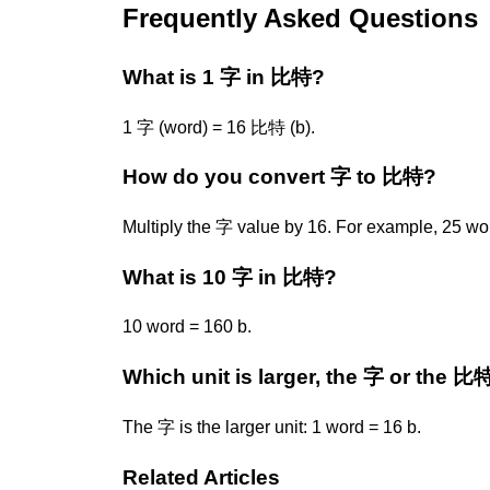
Frequently Asked Questions
What is 1 字 in 比特?
1 字 (word) = 16 比特 (b).
How do you convert 字 to 比特?
Multiply the 字 value by 16. For example, 25 wo
What is 10 字 in 比特?
10 word = 160 b.
Which unit is larger, the 字 or the 比
The 字 is the larger unit: 1 word = 16 b.
Related Articles