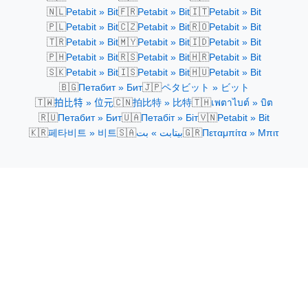
🇳🇱
🇫🇷
🇮🇹
Petabit » Bit
Petabit » Bit
Petabit » Bit
🇵🇱
🇨🇿
🇷🇴
Petabit » Bit
Petabit » Bit
Petabit » Bit
🇹🇷
🇲🇾
🇮🇩
Petabit » Bit
Petabit » Bit
Petabit » Bit
🇵🇭
🇷🇸
🇭🇷
Petabit » Bit
Petabit » Bit
Petabit » Bit
🇸🇰
🇮🇸
🇭🇺
Petabit » Bit
Petabit » Bit
Petabit » Bit
🇧🇬
🇯🇵
Петабит » Бит
ペタビット » ビット
🇹🇼
🇨🇳
🇹🇭
拍比特 » 位元
拍比特 » 比特
เพตาไบต์ » บิต
🇷🇺
🇺🇦
🇻🇳
Петабит » Бит
Петабіт » Біт
Petabit » Bit
🇰🇷
🇸🇦
🇬🇷
페타비트 » 비트
بيتابت » بت
Πεταμπίτα » Μπιτ