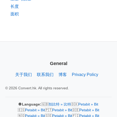
长度
面积
General
关于我们
联系我们
博客
Privacy Policy
© 2026 Convert.hk. All rights reserved.
🇬🇧
🇩🇰
🌐 Language:
拍比特 » 比特
Petabit » Bit
🇪🇸
🇵🇹
🇩🇪
Petabit » Bit
Petabit » Bit
Petabit » Bit
🇳🇴
🇸🇪
🇫🇮
Petabit » Bit
Petabit » Bit
Petabit » Bit