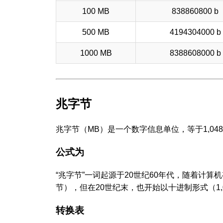
100 MB
838860800 b
500 MB
4194304000 b
1000 MB
8388608000 b
兆字节
兆字节（MB）是一个数字信息单位，等于1,048
公式为
“兆字节”一词起源于20世纪60年代，随着计算机
节），但在20世纪末，也开始以十进制形式（1,
转换表