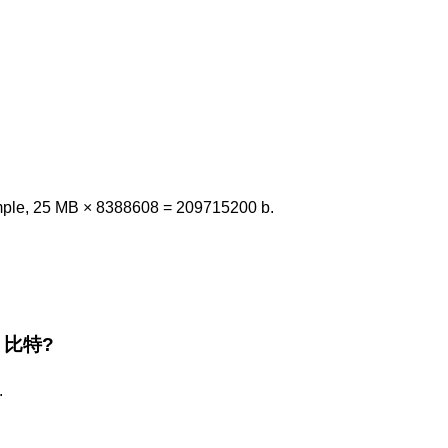
mple, 25 MB × 8388608 = 209715200 b.
he 比特?
.