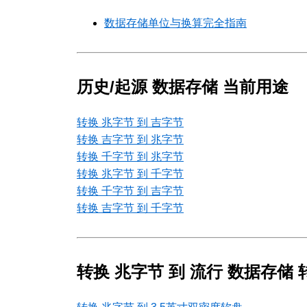
数据存储单位与换算完全指南
历史/起源 数据存储 当前用途
转换 兆字节 到 吉字节
转换 吉字节 到 兆字节
转换 千字节 到 兆字节
转换 兆字节 到 千字节
转换 千字节 到 吉字节
转换 吉字节 到 千字节
转换 兆字节 到 流行 数据存储 