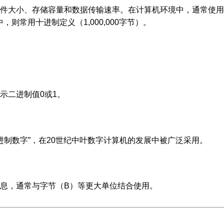
件大小、存储容量和数据传输速率。在计算机环境中，通常使用
中，则常用十进制定义（1,000,000字节）。
示二进制值0或1。
“二进制数字”，在20世纪中叶数字计算机的发展中被广泛采用。
息，通常与字节（B）等更大单位结合使用。