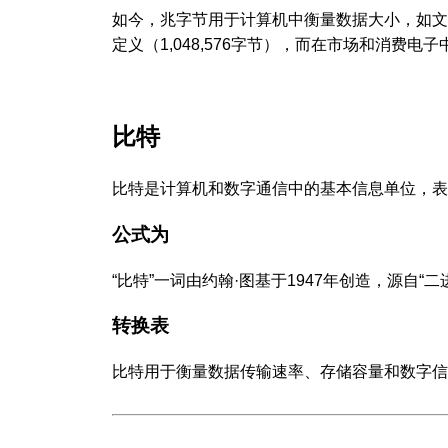
如今，兆字节用于计算机中衡量数据大小，如文
定义（1,048,576字节），而在市场和消费电子
比特
比特是计算机和数字通信中的基本信息单位，表
公式为
“比特”一词由约翰·图基于1947年创造，源自
转换表
比特用于衡量数据传输速率、存储容量和数字信