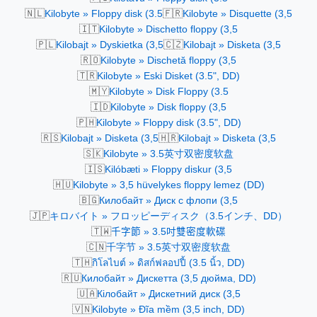
🇳🇱
🇫🇷
Kilobyte » Floppy disk (3.5
Kilobyte » Disquette (3,5
🇮🇹
Kilobyte » Dischetto floppy (3,5
🇵🇱
🇨🇿
Kilobajt » Dyskietka (3,5
Kilobajt » Disketa (3,5
🇷🇴
Kilobyte » Dischetă floppy (3,5
🇹🇷
Kilobyte » Eski Disket (3.5", DD)
🇲🇾
Kilobyte » Disk Floppy (3.5
🇮🇩
Kilobyte » Disk floppy (3,5
🇵🇭
Kilobyte » Floppy disk (3.5", DD)
🇷🇸
🇭🇷
Kilobajt » Disketa (3,5
Kilobajt » Disketa (3,5
🇸🇰
Kilobyte » 3.5英寸双密度软盘
🇮🇸
Kilóbæti » Floppy diskur (3,5
🇭🇺
Kilobyte » 3,5 hüvelykes floppy lemez (DD)
🇧🇬
Килобайт » Диск с флопи (3,5
🇯🇵
キロバイト » フロッピーディスク（3.5インチ、DD）
🇹🇼
千字節 » 3.5吋雙密度軟碟
🇨🇳
千字节 » 3.5英寸双密度软盘
🇹🇭
กิโลไบต์ » ดิสก์ฟลอปปี้ (3.5 นิ้ว, DD)
🇷🇺
Килобайт » Дискетта (3,5 дюйма, DD)
🇺🇦
Кілобайт » Дискетний диск (3,5
🇻🇳
Kilobyte » Đĩa mềm (3,5 inch, DD)