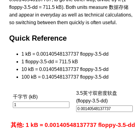
floppy-3.5-dd = 711.5 kB). Both units measure 数据存储
and appear in everyday as well as technical calculations,
so switching between them quickly is often useful.
Quick Reference
1 kB = 0.00140548137737 floppy-3.5-dd
1 floppy-3.5-dd = 711.5 kB
10 kB = 0.0140548137737 floppy-3.5-dd
100 kB = 0.140548137737 floppy-3.5-dd
3.5英寸双密度软盘
千字节 (kB)
(floppy-3.5-dd)
其他: 1 kB = 0.00140548137737 floppy-3.5-dd