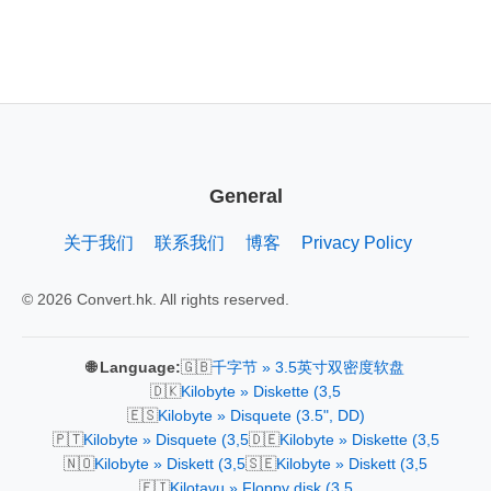
General
关于我们
联系我们
博客
Privacy Policy
© 2026 Convert.hk. All rights reserved.
🇬🇧
🌐 Language:
千字节 » 3.5英寸双密度软盘
🇩🇰
Kilobyte » Diskette (3,5
🇪🇸
Kilobyte » Disquete (3.5", DD)
🇵🇹
🇩🇪
Kilobyte » Disquete (3,5
Kilobyte » Diskette (3,5
🇳🇴
🇸🇪
Kilobyte » Diskett (3,5
Kilobyte » Diskett (3,5
🇫🇮
Kilotavu » Floppy disk (3.5