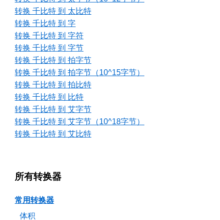
转换 千比特 到 太比特
转换 千比特 到 字
转换 千比特 到 字符
转换 千比特 到 字节
转换 千比特 到 拍字节
转换 千比特 到 拍字节（10^15字节）
转换 千比特 到 拍比特
转换 千比特 到 比特
转换 千比特 到 艾字节
转换 千比特 到 艾字节（10^18字节）
转换 千比特 到 艾比特
所有转换器
常用转换器
体积