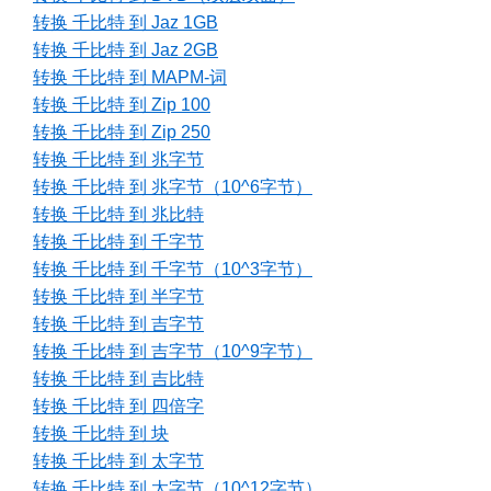
转换 千比特 到 Jaz 1GB
转换 千比特 到 Jaz 2GB
转换 千比特 到 MAPM-词
转换 千比特 到 Zip 100
转换 千比特 到 Zip 250
转换 千比特 到 兆字节
转换 千比特 到 兆字节（10^6字节）
转换 千比特 到 兆比特
转换 千比特 到 千字节
转换 千比特 到 千字节（10^3字节）
转换 千比特 到 半字节
转换 千比特 到 吉字节
转换 千比特 到 吉字节（10^9字节）
转换 千比特 到 吉比特
转换 千比特 到 四倍字
转换 千比特 到 块
转换 千比特 到 太字节
转换 千比特 到 太字节（10^12字节）