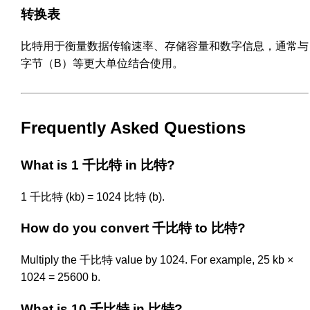
转换表
比特用于衡量数据传输速率、存储容量和数字信息，通常与
字节（B）等更大单位结合使用。
Frequently Asked Questions
What is 1 千比特 in 比特?
1 千比特 (kb) = 1024 比特 (b).
How do you convert 千比特 to 比特?
Multiply the 千比特 value by 1024. For example, 25 kb ×
1024 = 25600 b.
What is 10 千比特 in 比特?