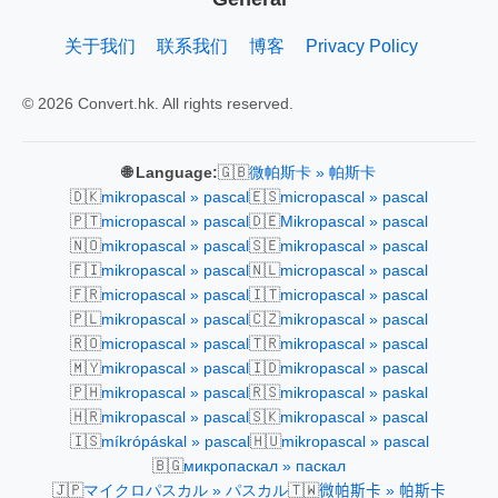
关于我们
联系我们
博客
Privacy Policy
© 2026 Convert.hk. All rights reserved.
🇬🇧
🌐 Language:
微帕斯卡 » 帕斯卡
🇩🇰
🇪🇸
mikropascal » pascal
micropascal » pascal
🇵🇹
🇩🇪
micropascal » pascal
Mikropascal » pascal
🇳🇴
🇸🇪
mikropascal » pascal
mikropascal » pascal
🇫🇮
🇳🇱
mikropascal » pascal
micropascal » pascal
🇫🇷
🇮🇹
micropascal » pascal
micropascal » pascal
🇵🇱
🇨🇿
mikropascal » pascal
mikropascal » pascal
🇷🇴
🇹🇷
micropascal » pascal
mikropascal » pascal
🇲🇾
🇮🇩
mikropascal » pascal
mikropascal » pascal
🇵🇭
🇷🇸
mikropascal » pascal
mikropascal » paskal
🇭🇷
🇸🇰
mikropascal » pascal
mikropascal » pascal
🇮🇸
🇭🇺
míkrópáskal » pascal
mikropascal » pascal
🇧🇬
микропаскал » паскал
🇯🇵
🇹🇼
マイクロパスカル » パスカル
微帕斯卡 » 帕斯卡