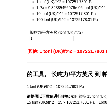
1 tonf (UK)/ft^2 = 107251.7801 Pa
1 Pa = 9.32385456976e-06 tonf (UK)/ft^2
10 tonf (UK)/ft^2 = 1072517.801 Pa
100 tonf (UK)/ft^2 = 10725178.01 Pa
长吨力/平方英尺 (tonf (UK)/ft^2)
其他: 1 tonf (UK)/ft^2 = 107251.7801
的工具。 长吨力/平方英尺 到 
1 tonf (UK)/ft^2 = 107251.7801 Pa
请提供以下数值进行转换:
如何转换 15 tonf (UK)/
15 tonf (UK)/ft^2 = 15 × 107251.7801 Pa = 16