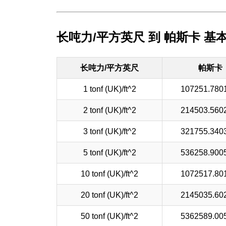
长吨力/平方英尺 到 帕斯卡 基
长吨力/平方英尺
帕斯卡
1 tonf (UK)/ft^2
107251.780
2 tonf (UK)/ft^2
214503.560
3 tonf (UK)/ft^2
321755.340
5 tonf (UK)/ft^2
536258.900
10 tonf (UK)/ft^2
1072517.80
20 tonf (UK)/ft^2
2145035.60
50 tonf (UK)/ft^2
5362589.00