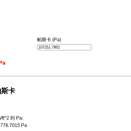
帕斯卡 (Pa)
 Pa
帕斯卡
ft^2 到 Pa:
08776.7015 Pa