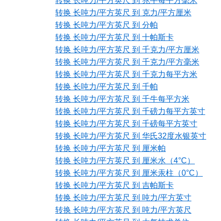
转换 长吨力/平方英尺 到 兆牛每平方毫米
转换 长吨力/平方英尺 到 克力/平方厘米
转换 长吨力/平方英尺 到 分帕
转换 长吨力/平方英尺 到 十帕斯卡
转换 长吨力/平方英尺 到 千克力/平方厘米
转换 长吨力/平方英尺 到 千克力/平方毫米
转换 长吨力/平方英尺 到 千克力每平方米
转换 长吨力/平方英尺 到 千帕
转换 长吨力/平方英尺 到 千牛每平方米
转换 长吨力/平方英尺 到 千磅力每平方英寸
转换 长吨力/平方英尺 到 千磅每平方英寸
转换 长吨力/平方英尺 到 华氏32度水银英寸
转换 长吨力/平方英尺 到 厘米帕
转换 长吨力/平方英尺 到 厘米水（4°C）
转换 长吨力/平方英尺 到 厘米汞柱（0°C）
转换 长吨力/平方英尺 到 吉帕斯卡
转换 长吨力/平方英尺 到 吨力/平方英寸
转换 长吨力/平方英尺 到 吨力/平方英尺