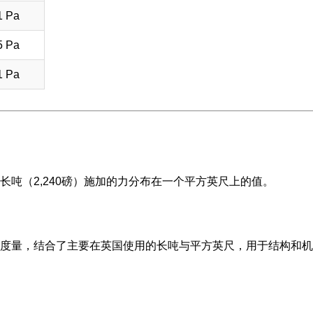
1 Pa
5 Pa
1 Pa
吨（2,240磅）施加的力分布在一个平方英尺上的值。
度量，结合了主要在英国使用的长吨与平方英尺，用于结构和机