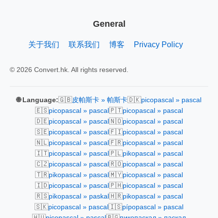
General
关于我们
联系我们
博客
Privacy Policy
© 2026 Convert.hk. All rights reserved.
🇬🇧
🇩🇰
🌐 Language:
皮帕斯卡 » 帕斯卡
picopascal » pascal
🇪🇸
🇵🇹
picopascal » pascal
picopascal » pascal
🇩🇪
🇳🇴
picopascal » pascal
picopascal » pascal
🇸🇪
🇫🇮
picopascal » pascal
picopascal » pascal
🇳🇱
🇫🇷
picopascal » pascal
picopascal » pascal
🇮🇹
🇵🇱
picopascal » pascal
pikopascal » pascal
🇨🇿
🇷🇴
picopascal » pascal
picopascal » pascal
🇹🇷
🇲🇾
pikopascal » pascal
picopascal » pascal
🇮🇩
🇵🇭
picopascal » pascal
picopascal » pascal
🇷🇸
🇭🇷
pikopascal » paskal
pikopascal » pascal
🇸🇰
🇮🇸
picopascal » pascal
pípopascal » pascal
🇭🇺
🇧🇬
picopascal » pascal
пикопаскал » паскал