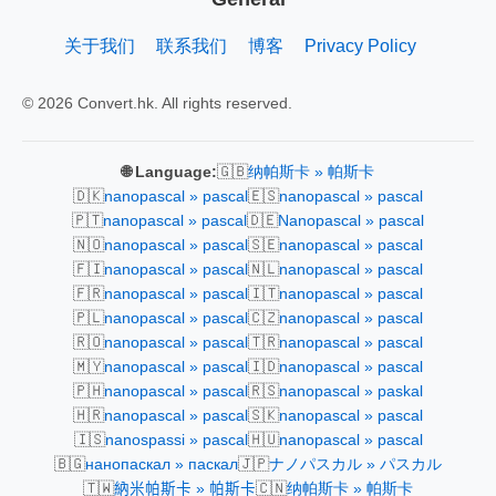
关于我们
联系我们
博客
Privacy Policy
© 2026 Convert.hk. All rights reserved.
🇬🇧
🌐 Language:
纳帕斯卡 » 帕斯卡
🇩🇰
🇪🇸
nanopascal » pascal
nanopascal » pascal
🇵🇹
🇩🇪
nanopascal » pascal
Nanopascal » pascal
🇳🇴
🇸🇪
nanopascal » pascal
nanopascal » pascal
🇫🇮
🇳🇱
nanopascal » pascal
nanopascal » pascal
🇫🇷
🇮🇹
nanopascal » pascal
nanopascal » pascal
🇵🇱
🇨🇿
nanopascal » pascal
nanopascal » pascal
🇷🇴
🇹🇷
nanopascal » pascal
nanopascal » pascal
🇲🇾
🇮🇩
nanopascal » pascal
nanopascal » pascal
🇵🇭
🇷🇸
nanopascal » pascal
nanopascal » paskal
🇭🇷
🇸🇰
nanopascal » pascal
nanopascal » pascal
🇮🇸
🇭🇺
nanospassi » pascal
nanopascal » pascal
🇧🇬
🇯🇵
нанопаскал » паскал
ナノパスカル » パスカル
🇹🇼
🇨🇳
納米帕斯卡 » 帕斯卡
纳帕斯卡 » 帕斯卡