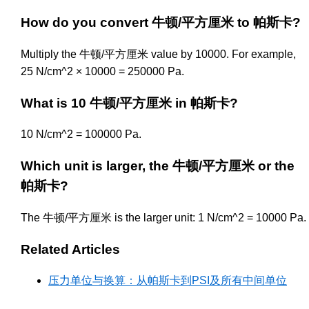
How do you convert 牛顿/平方厘米 to 帕斯卡?
Multiply the 牛顿/平方厘米 value by 10000. For example,
25 N/cm^2 × 10000 = 250000 Pa.
What is 10 牛顿/平方厘米 in 帕斯卡?
10 N/cm^2 = 100000 Pa.
Which unit is larger, the 牛顿/平方厘米 or the
帕斯卡?
The 牛顿/平方厘米 is the larger unit: 1 N/cm^2 = 10000 Pa.
Related Articles
压力单位与换算：从帕斯卡到PSI及所有中间单位