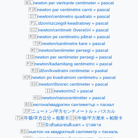
🇳🇱
newton per vierkante centimeter » pascal
🇫🇷
newton par centimètre carré » pascal
🇮🇹
newton/centimetro quadrato » pascal
🇵🇱
dżon/szczegół kwadratowy » pascal
🇨🇿
newton/centimetr čtvereční » pascal
🇷🇴
newton pe centimetru pătrat » pascal
🇹🇷
newton/santimetre kare » pascal
🇲🇾
newton/sentimeter persegi » pascal
🇮🇩
newton per sentimeter persegi » pascal
🇵🇭
newton/kadamitang sentimetro » pascal
🇷🇸
džon/kvadratni centimetar » paskal
🇭🇷
newton po kvadratnom centimetru » pascal
🇸🇰
newton/štvorec centimeter » pascal
🇮🇸
newton/m2 » pascal
🇭🇺
newton/nanocentiméter » pascal
🇧🇬
нютона/квадратен сантиметър » паскал
🇯🇵
ニュートン/平方センチメートル » パスカル
🇹🇼
🇨🇳
牛頓/平方公分 » 帕斯卡
牛顿/平方厘米 » 帕斯卡
🇹🇭
นิวตันต่อเซนติเมตร » ปาสคาล
🇷🇺
ньютон на квадратный сантиметр » паскаль