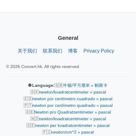
General
关于我们
联系我们
博客
Privacy Policy
© 2026 Convert.hk. All rights reserved.
🇬🇧
🌐 Language:
牛顿/平方厘米 » 帕斯卡
🇩🇰
newton/kvadratcentimeter » pascal
🇪🇸
newton por centímetro cuadrado » pascal
🇵🇹
newton por centímetro quadrado » pascal
🇩🇪
Newton pro Quadratzentimeter » pascal
🇳🇴
newton/kvadratcentimeter » pascal
🇸🇪
newton per kvadratcentimeter » pascal
🇫🇮
newton/cm^2 » pascal