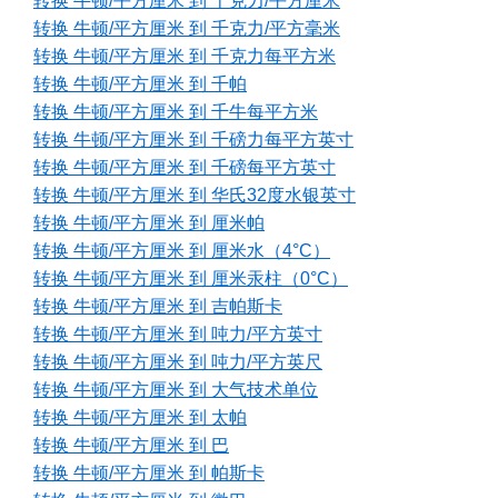
转换 牛顿/平方厘米 到 千克力/平方厘米
转换 牛顿/平方厘米 到 千克力/平方毫米
转换 牛顿/平方厘米 到 千克力每平方米
转换 牛顿/平方厘米 到 千帕
转换 牛顿/平方厘米 到 千牛每平方米
转换 牛顿/平方厘米 到 千磅力每平方英寸
转换 牛顿/平方厘米 到 千磅每平方英寸
转换 牛顿/平方厘米 到 华氏32度水银英寸
转换 牛顿/平方厘米 到 厘米帕
转换 牛顿/平方厘米 到 厘米水（4°C）
转换 牛顿/平方厘米 到 厘米汞柱（0°C）
转换 牛顿/平方厘米 到 吉帕斯卡
转换 牛顿/平方厘米 到 吨力/平方英寸
转换 牛顿/平方厘米 到 吨力/平方英尺
转换 牛顿/平方厘米 到 大气技术单位
转换 牛顿/平方厘米 到 太帕
转换 牛顿/平方厘米 到 巴
转换 牛顿/平方厘米 到 帕斯卡