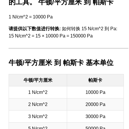
的工具。 牛顿/平方厘米 到 帕斯卡
1 N/cm^2 = 10000 Pa
请提供以下数值进行转换:
如何转换 15 N/cm^2 到 Pa:
15 N/cm^2 = 15 × 10000 Pa = 150000 Pa
牛顿/平方厘米 到 帕斯卡 基本单位
牛顿/平方厘米
帕斯卡
1 N/cm^2
10000 Pa
2 N/cm^2
20000 Pa
3 N/cm^2
30000 Pa
5 N/cm^2
50000 Pa