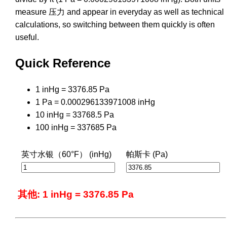
measure 压力 and appear in everyday as well as technical
calculations, so switching between them quickly is often
useful.
Quick Reference
1 inHg = 3376.85 Pa
1 Pa = 0.000296133971008 inHg
10 inHg = 33768.5 Pa
100 inHg = 337685 Pa
英寸水银（60°F） (inHg)
帕斯卡 (Pa)
其他: 1 inHg = 3376.85 Pa