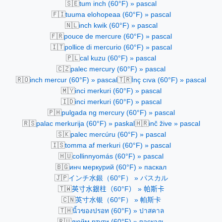
🇸🇪
tum inch (60°F) » pascal
🇫🇮
tuuma elohopeaa (60°F) » pascal
🇳🇱
inch kwik (60°F) » pascal
🇫🇷
pouce de mercure (60°F) » pascal
🇮🇹
pollice di mercurio (60°F) » pascal
🇵🇱
cal kuzu (60°F) » pascal
🇨🇿
palec mercury (60°F) » pascal
🇷🇴
🇹🇷
inch mercur (60°F) » pascal
İnç cıva (60°F) » pascal
🇲🇾
inci merkuri (60°F) » pascal
🇮🇩
inci merkuri (60°F) » pascal
🇵🇭
pulgada ng mercury (60°F) » pascal
🇷🇸
🇭🇷
palac merkurija (60°F) » paskal
inč žive » pascal
🇸🇰
palec mercúru (60°F) » pascal
🇮🇸
tomma af merkuri (60°F) » pascal
🇭🇺
collinnyomás (60°F) » pascal
🇧🇬
инч меркурий (60°F) » паскал
🇯🇵
インチ水銀（60°F） » パスカル
🇹🇼
英寸水銀柱（60°F） » 帕斯卡
🇨🇳
英寸水银（60°F） » 帕斯卡
🇹🇭
นิ้วของปรอท (60°F) » ปาสคาล
🇷🇺
дюйм ртути (60°F) » паскаль