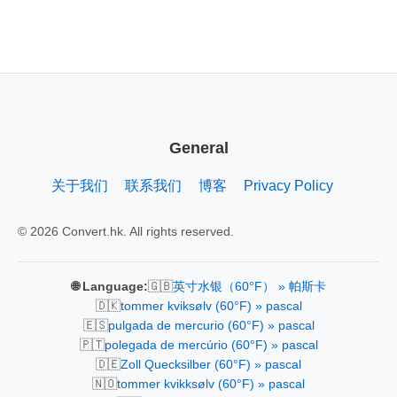
General
关于我们
联系我们
博客
Privacy Policy
© 2026 Convert.hk. All rights reserved.
🇬🇧
🌐 Language:
英寸水银（60°F） » 帕斯卡
🇩🇰
tommer kviksølv (60°F) » pascal
🇪🇸
pulgada de mercurio (60°F) » pascal
🇵🇹
polegada de mercúrio (60°F) » pascal
🇩🇪
Zoll Quecksilber (60°F) » pascal
🇳🇴
tommer kvikksølv (60°F) » pascal