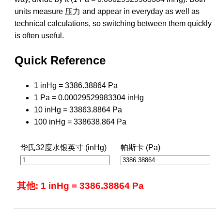
units measure 压力 and appear in everyday as well as
technical calculations, so switching between them quickly
is often useful.
Quick Reference
1 inHg = 3386.38864 Pa
1 Pa = 0.00029529983304 inHg
10 inHg = 33863.8864 Pa
100 inHg = 338638.864 Pa
华氏32度水银英寸 (inHg)
帕斯卡 (Pa)
其他: 1 inHg = 3386.38864 Pa