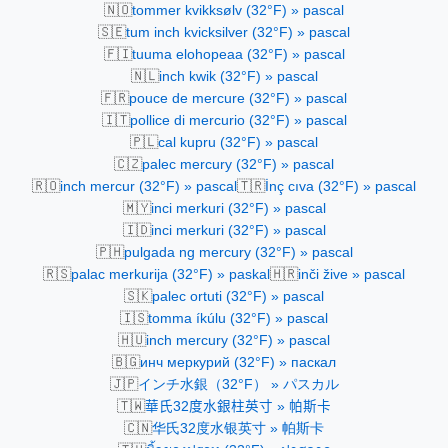
🇳🇴
tommer kvikksølv (32°F) » pascal
🇸🇪
tum inch kvicksilver (32°F) » pascal
🇫🇮
tuuma elohopeaa (32°F) » pascal
🇳🇱
inch kwik (32°F) » pascal
🇫🇷
pouce de mercure (32°F) » pascal
🇮🇹
pollice di mercurio (32°F) » pascal
🇵🇱
cal kupru (32°F) » pascal
🇨🇿
palec mercury (32°F) » pascal
🇷🇴
🇹🇷
inch mercur (32°F) » pascal
İnç cıva (32°F) » pascal
🇲🇾
inci merkuri (32°F) » pascal
🇮🇩
inci merkuri (32°F) » pascal
🇵🇭
pulgada ng mercury (32°F) » pascal
🇷🇸
🇭🇷
palac merkurija (32°F) » paskal
inči žive » pascal
🇸🇰
palec ortuti (32°F) » pascal
🇮🇸
tomma íkúlu (32°F) » pascal
🇭🇺
inch mercury (32°F) » pascal
🇧🇬
инч меркурий (32°F) » паскал
🇯🇵
インチ水銀（32°F） » パスカル
🇹🇼
華氏32度水銀柱英寸 » 帕斯卡
🇨🇳
华氏32度水银英寸 » 帕斯卡