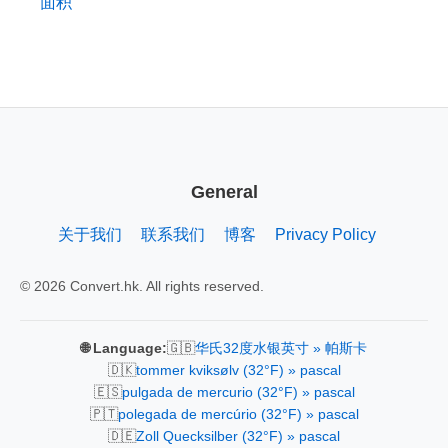
面积
General
关于我们
联系我们
博客
Privacy Policy
© 2026 Convert.hk. All rights reserved.
🇬🇧
🌐 Language:
华氏32度水银英寸 » 帕斯卡
🇩🇰
tommer kviksølv (32°F) » pascal
🇪🇸
pulgada de mercurio (32°F) » pascal
🇵🇹
polegada de mercúrio (32°F) » pascal
🇩🇪
Zoll Quecksilber (32°F) » pascal