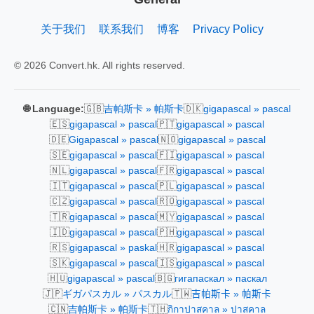
关于我们
联系我们
博客
Privacy Policy
© 2026 Convert.hk. All rights reserved.
🇬🇧
🇩🇰
🌐 Language:
吉帕斯卡 » 帕斯卡
gigapascal » pascal
🇪🇸
🇵🇹
gigapascal » pascal
gigapascal » pascal
🇩🇪
🇳🇴
Gigapascal » pascal
gigapascal » pascal
🇸🇪
🇫🇮
gigapascal » pascal
gigapascal » pascal
🇳🇱
🇫🇷
gigapascal » pascal
gigapascal » pascal
🇮🇹
🇵🇱
gigapascal » pascal
gigapascal » pascal
🇨🇿
🇷🇴
gigapascal » pascal
gigapascal » pascal
🇹🇷
🇲🇾
gigapascal » pascal
gigapascal » pascal
🇮🇩
🇵🇭
gigapascal » pascal
gigapascal » pascal
🇷🇸
🇭🇷
gigapascal » paskal
gigapascal » pascal
🇸🇰
🇮🇸
gigapascal » pascal
gigapascal » pascal
🇭🇺
🇧🇬
gigapascal » pascal
гигапаскал » паскал
🇯🇵
🇹🇼
ギガパスカル » パスカル
吉帕斯卡 » 帕斯卡
🇨🇳
🇹🇭
吉帕斯卡 » 帕斯卡
กิกาปาสคาล » ปาสคาล