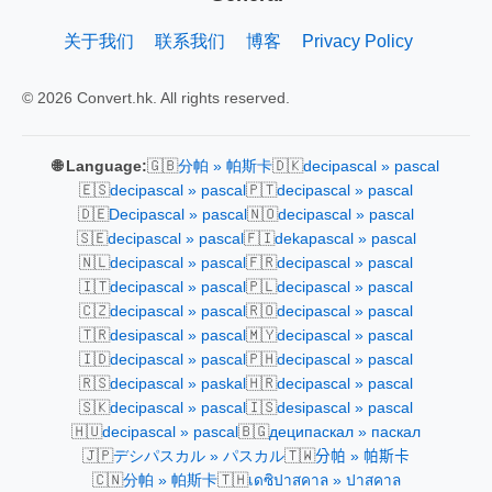
关于我们
联系我们
博客
Privacy Policy
© 2026 Convert.hk. All rights reserved.
🇬🇧
🇩🇰
🌐 Language:
分帕 » 帕斯卡
decipascal » pascal
🇪🇸
🇵🇹
decipascal » pascal
decipascal » pascal
🇩🇪
🇳🇴
Decipascal » pascal
decipascal » pascal
🇸🇪
🇫🇮
decipascal » pascal
dekapascal » pascal
🇳🇱
🇫🇷
decipascal » pascal
decipascal » pascal
🇮🇹
🇵🇱
decipascal » pascal
decipascal » pascal
🇨🇿
🇷🇴
decipascal » pascal
decipascal » pascal
🇹🇷
🇲🇾
desipascal » pascal
decipascal » pascal
🇮🇩
🇵🇭
decipascal » pascal
decipascal » pascal
🇷🇸
🇭🇷
decipascal » paskal
decipascal » pascal
🇸🇰
🇮🇸
decipascal » pascal
desipascal » pascal
🇭🇺
🇧🇬
decipascal » pascal
деципаскал » паскал
🇯🇵
🇹🇼
デシパスカル » パスカル
分帕 » 帕斯卡
🇨🇳
🇹🇭
分帕 » 帕斯卡
เดซิปาสคาล » ปาสคาล