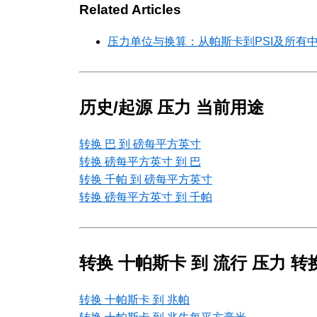
Related Articles
压力单位与换算：从帕斯卡到PSI及所有
历史/起源 压力 当前用途
转换 巴 到 磅每平方英寸
转换 磅每平方英寸 到 巴
转换 千帕 到 磅每平方英寸
转换 磅每平方英寸 到 千帕
转换 十帕斯卡 到 流行 压力 转
转换 十帕斯卡 到 兆帕