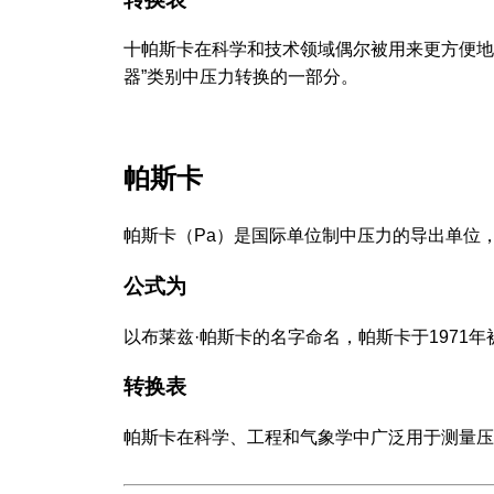
十帕斯卡在科学和技术领域偶尔被用来更方便地
器”类别中压力转换的一部分。
帕斯卡
帕斯卡（Pa）是国际单位制中压力的导出单位
公式为
以布莱兹·帕斯卡的名字命名，帕斯卡于1971
转换表
帕斯卡在科学、工程和气象学中广泛用于测量压