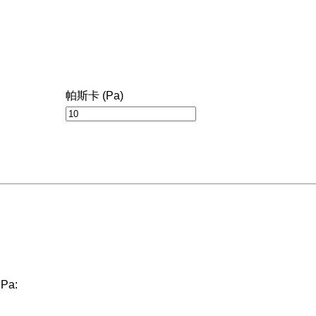
帕斯卡 (Pa)
Pa: