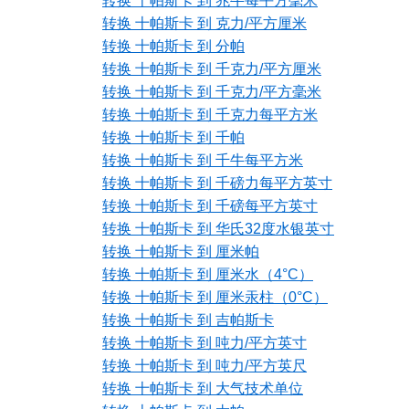
转换 十帕斯卡 到 兆牛每平方毫米
转换 十帕斯卡 到 克力/平方厘米
转换 十帕斯卡 到 分帕
转换 十帕斯卡 到 千克力/平方厘米
转换 十帕斯卡 到 千克力/平方毫米
转换 十帕斯卡 到 千克力每平方米
转换 十帕斯卡 到 千帕
转换 十帕斯卡 到 千牛每平方米
转换 十帕斯卡 到 千磅力每平方英寸
转换 十帕斯卡 到 千磅每平方英寸
转换 十帕斯卡 到 华氏32度水银英寸
转换 十帕斯卡 到 厘米帕
转换 十帕斯卡 到 厘米水（4°C）
转换 十帕斯卡 到 厘米汞柱（0°C）
转换 十帕斯卡 到 吉帕斯卡
转换 十帕斯卡 到 吨力/平方英寸
转换 十帕斯卡 到 吨力/平方英尺
转换 十帕斯卡 到 大气技术单位