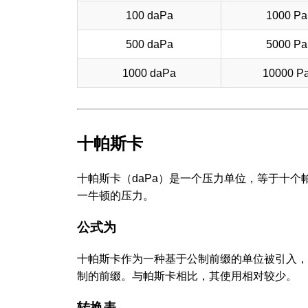
100 daPa
1000 Pa
500 daPa
5000 Pa
1000 daPa
10000 P
十帕斯卡
十帕斯卡（daPa）是一个压力单位，等于十
一牛顿的压力。
公式为
十帕斯卡作为一种基于公制前缀的单位被引入，
制的前缀。与帕斯卡相比，其使用相对较少。
转换表