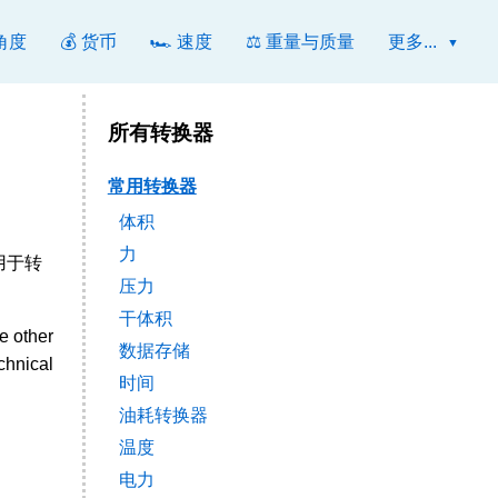
 角度
💰 货币
🏎️ 速度
⚖️ 重量与质量
更多...
所有转换器
常用转换器
体积
力
索用于转
压力
干体积
e other
数据存储
chnical
时间
油耗转换器
温度
电力