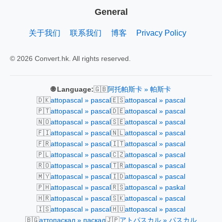
General
关于我们
联系我们
博客
Privacy Policy
© 2026 Convert.hk. All rights reserved.
🇬🇧
🌐 Language:
阿托帕斯卡 » 帕斯卡
🇩🇰
🇪🇸
attopascal » pascal
attopascal » pascal
🇵🇹
🇩🇪
attopascal » pascal
attopascal » pascal
🇳🇴
🇸🇪
attopascal » pascal
attopascal » pascal
🇫🇮
🇳🇱
attopascal » pascal
attopascal » pascal
🇫🇷
🇮🇹
attopascal » pascal
attopascal » pascal
🇵🇱
🇨🇿
attopascal » pascal
attopascal » pascal
🇷🇴
🇹🇷
attopascal » pascal
attopascal » pascal
🇲🇾
🇮🇩
attopascal » pascal
attopascal » pascal
🇵🇭
🇷🇸
attopascal » pascal
attopascal » paskal
🇭🇷
🇸🇰
attopascal » pascal
attopascal » pascal
🇮🇸
🇭🇺
attopascal » pascal
attopascal » pascal
🇧🇬
🇯🇵
аттопаскал » паскал
アトパスカル » パスカル