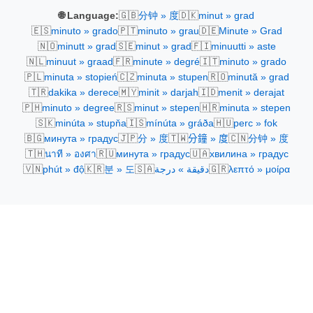
🇬🇧
🇩🇰
🌐 Language:
分钟 » 度
minut » grad
🇪🇸
🇵🇹
🇩🇪
minuto » grado
minuto » grau
Minute » Grad
🇳🇴
🇸🇪
🇫🇮
minutt » grad
minut » grad
minuutti » aste
🇳🇱
🇫🇷
🇮🇹
minuut » graad
minute » degré
minuto » grado
🇵🇱
🇨🇿
🇷🇴
minuta » stopień
minuta » stupen
minută » grad
🇹🇷
🇲🇾
🇮🇩
dakika » derece
minit » darjah
menit » derajat
🇵🇭
🇷🇸
🇭🇷
minuto » degree
minut » stepen
minuta » stepen
🇸🇰
🇮🇸
🇭🇺
minúta » stupňa
mínúta » gráða
perc » fok
🇧🇬
🇯🇵
🇹🇼
🇨🇳
минута » градус
分 » 度
分鐘 » 度
分钟 » 度
🇹🇭
🇷🇺
🇺🇦
นาที » องศา
минута » градус
хвилина » градус
🇻🇳
🇰🇷
🇸🇦
🇬🇷
phút » độ
분 » 도
دقيقة » درجة
λεπτό » μοίρα