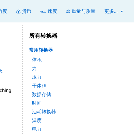
 角度
💰 货币
🏎️ 速度
⚖️ 重量与质量
更多...
所有转换器
常用转换器
体积
力
毫
.
压力
干体积
tching
数据存储
时间
油耗转换器
温度
电力