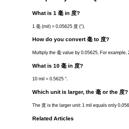
What is 1 毫 in 度?
1 毫 (mil) = 0.05625 度 (°).
How do you convert 毫 to 度?
Multiply the 毫 value by 0.05625. For example, 
What is 10 毫 in 度?
10 mil = 0.5625 °.
Which unit is larger, the 毫 or the 度?
The 度 is the larger unit: 1 mil equals only 0.056
Related Articles