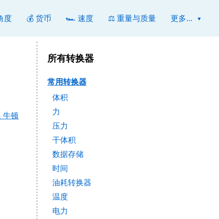
 角度
💰 货币
🏎️ 速度
⚖️ 重量与质量
更多...
所有转换器
常用转换器
体积
力
 牛顿
压力
干体积
数据存储
时间
油耗转换器
温度
电力