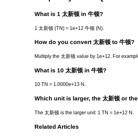
What is 1 太新顿 in 牛顿?
1 太新顿 (TN) = 1e+12 牛顿 (N).
How do you convert 太新顿 to 牛顿?
Multiply the 太新顿 value by 1e+12. For exampl
What is 10 太新顿 in 牛顿?
10 TN = 1.0000e+13 N.
Which unit is larger, the 太新顿 or t
The 太新顿 is the larger unit: 1 TN = 1e+12 N.
Related Articles