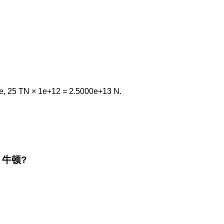
e, 25 TN × 1e+12 = 2.5000e+13 N.
he 牛顿?