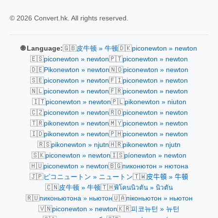
© 2026 Convert.hk. All rights reserved.
🇬🇧
🇩🇰
🌐 Language:
皮牛顿 » 牛顿
piconewton » newton
🇪🇸
🇵🇹
piconewton » newton
piconewton » newton
🇩🇪
🇳🇴
Pikonewton » newton
piconewton » newton
🇸🇪
🇫🇮
piconewton » newton
piconewton » newton
🇳🇱
🇫🇷
piconewton » newton
piconewton » newton
🇮🇹
🇵🇱
piconewton » newton
pikonewton » niuton
🇨🇿
🇷🇴
piconewton » newton
piconewton » newton
🇹🇷
🇲🇾
pikonewton » newton
piconewton » newton
🇮🇩
🇵🇭
pikonewton » newton
piconewton » newton
🇷🇸
🇭🇷
pikonewton » njutn
pikonewton » njutn
🇸🇰
🇮🇸
piconewton » newton
píonewton » newton
🇭🇺
🇧🇬
piconewton » newton
пиконютон » нютона
🇯🇵
🇹🇼
ピコニュートン » ニュートン
皮牛頓 » 牛頓
🇨🇳
🇹🇭
皮牛顿 » 牛顿
พิโคนนิวตัน » นิวตัน
🇷🇺
🇺🇦
пиконьютона » ньютон
піконьютон » ньютон
🇻🇳
🇰🇷
piconewton » newton
피코뉴턴 » 뉴턴