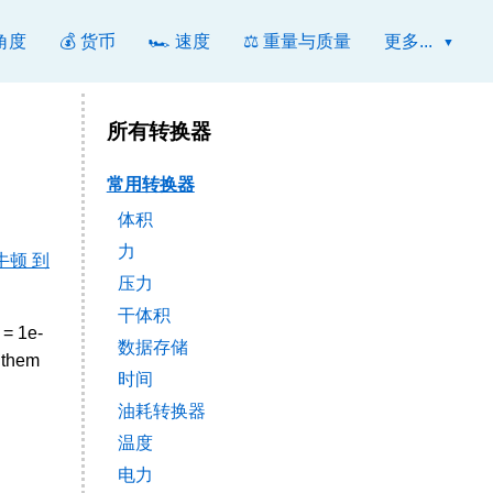
 角度
💰 货币
🏎️ 速度
⚖️ 重量与质量
更多...
所有转换器
常用转换器
体积
力
牛顿 到
压力
干体积
 = 1e-
数据存储
 them
时间
油耗转换器
温度
电力