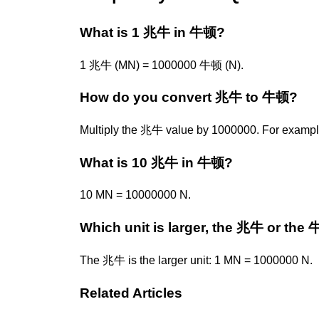
What is 1 兆牛 in 牛顿?
1 兆牛 (MN) = 1000000 牛顿 (N).
How do you convert 兆牛 to 牛顿?
Multiply the 兆牛 value by 1000000. For examp
What is 10 兆牛 in 牛顿?
10 MN = 10000000 N.
Which unit is larger, the 兆牛 or the
The 兆牛 is the larger unit: 1 MN = 1000000 N.
Related Articles