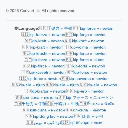
© 2026 Convert.hk. All rights reserved.
🇬🇧
🇩🇰
🌐 Language:
千磅力 » 牛顿
kip-force » newton
🇪🇸
🇵🇹
kip-fuerza » newton
kip-força » newton
🇩🇪
🇳🇴
kip-kraft » newton
kip-kraft » newton
🇸🇪
🇫🇮
kip-kraft » newton
kip-voima » newton
🇳🇱
🇫🇷
kip-kracht » newton
kip-force » newton
🇮🇹
🇵🇱
kip-forza » newton
kip-force » niuton
🇨🇿
🇷🇴
kip-fórce » newton
kip-forță » newton
🇹🇷
🇲🇾
kip-kuvveti » newton
kip-forse » newton
🇮🇩
🇵🇭
kip-force » newton
kip-puwersa » newton
🇷🇸
🇭🇷
🇸🇰
kip-sila » njutn
kip-sila » njutn
kip-sila » newton
🇮🇸
🇭🇺
kipkraftur » newton
kip-erő » newton
🇧🇬
🇯🇵
кип-сила » нютона
kip-フォース » ニュートン
🇹🇼
🇨🇳
🇹🇭
千磅力 » 牛頓
千磅力 » 牛顿
กิ๊บ-แรง » นิวตัน
🇷🇺
🇺🇦
кип-сила » ньютон
кіп-сила » ньютон
🇻🇳
🇰🇷
kip-động lực » newton
킵-힘 » 뉴턴
🇸🇦
🇬🇷
قوة كيپ » نيوتن
kip-δύναμη » νέον