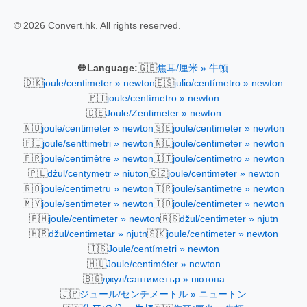
© 2026 Convert.hk. All rights reserved.
🇬🇧
🌐 Language:
焦耳/厘米 » 牛顿
🇩🇰
🇪🇸
joule/centimeter » newton
julio/centímetro » newton
🇵🇹
joule/centímetro » newton
🇩🇪
Joule/Zentimeter » newton
🇳🇴
🇸🇪
joule/centimeter » newton
joule/centimeter » newton
🇫🇮
🇳🇱
joule/senttimetri » newton
joule/centimeter » newton
🇫🇷
🇮🇹
joule/centimètre » newton
joule/centimetro » newton
🇵🇱
🇨🇿
dżul/centymetr » niuton
joule/centimeter » newton
🇷🇴
🇹🇷
joule/centimetru » newton
joule/santimetre » newton
🇲🇾
🇮🇩
joule/sentimeter » newton
joule/centimeter » newton
🇵🇭
🇷🇸
joule/centimeter » newton
džul/centimeter » njutn
🇭🇷
🇸🇰
džul/centimetar » njutn
joule/centimeter » newton
🇮🇸
Joule/centímetri » newton
🇭🇺
Joule/centiméter » newton
🇧🇬
джул/сантиметър » нютона
🇯🇵
ジュール/センチメートル » ニュートン