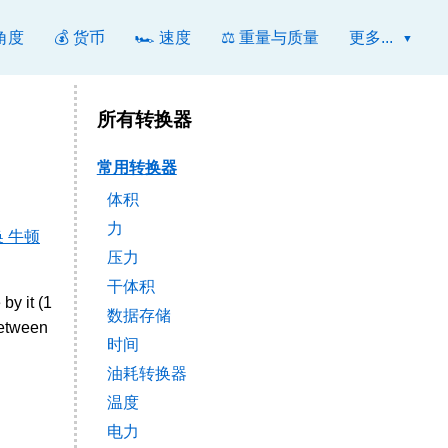
 角度
💰 货币
🏎️ 速度
⚖️ 重量与质量
更多...
所有转换器
常用转换器
体积
力
 牛顿
压力
干体积
by it (1
数据存储
between
时间
油耗转换器
温度
电力