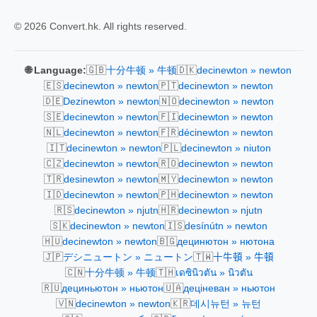
© 2026 Convert.hk. All rights reserved.
🇬🇧
🇩🇰
🌐 Language:
十分牛顿 » 牛顿
decinewton » newton
🇪🇸
🇵🇹
decinewton » newton
decinewton » newton
🇩🇪
🇳🇴
Dezinewton » newton
decinewton » newton
🇸🇪
🇫🇮
decinewton » newton
decinewton » newton
🇳🇱
🇫🇷
decinewton » newton
décinewton » newton
🇮🇹
🇵🇱
decinewton » newton
decinewton » niuton
🇨🇿
🇷🇴
decinewton » newton
decinewton » newton
🇹🇷
🇲🇾
desinewton » newton
decinewton » newton
🇮🇩
🇵🇭
decinewton » newton
decinewton » newton
🇷🇸
🇭🇷
decinewton » njutn
decinewton » njutn
🇸🇰
🇮🇸
decinewton » newton
desínútn » newton
🇭🇺
🇧🇬
decinewton » newton
децинютон » нютона
🇯🇵
🇹🇼
デシニュートン » ニュートン
十牛頓 » 牛頓
🇨🇳
🇹🇭
十分牛顿 » 牛顿
เดซินิวตัน » นิวตัน
🇷🇺
🇺🇦
дециньютон » ньютон
деціневан » ньютон
🇻🇳
🇰🇷
decinewton » newton
데시뉴턴 » 뉴턴